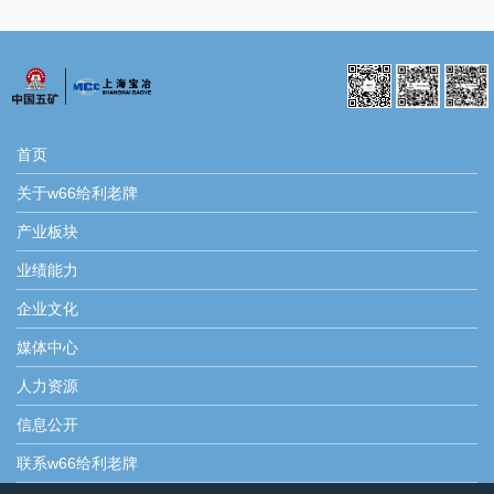
首页
关于w66给利老牌
产业板块
业绩能力
企业文化
媒体中心
人力资源
信息公开
联系w66给利老牌