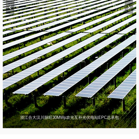
浙江合大汉川脉旺30MWp农光互补光伏电站EPC总承包