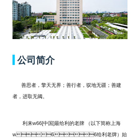
COMPANY 
公司简介
善思者，擎天无界；善行者，驭地无疆；善建
者，进取无阈。
利来w66[中国]最给利的老牌 （以下简称上海
w66给利老牌）始