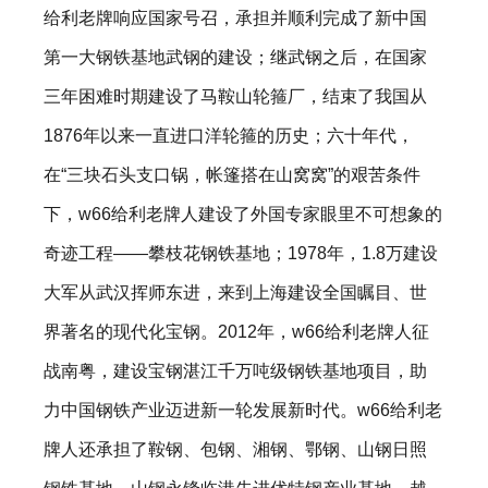
给利老牌响应国家号召，承担并顺利完成了新中国
第一大钢铁基地武钢的建设；继武钢之后，在国家
三年困难时期建设了马鞍山轮箍厂，结束了我国从
1876年以来一直进口洋轮箍的历史；六十年代，
在“三块石头支口锅，帐篷搭在山窝窝”的艰苦条件
下，w66给利老牌人建设了外国专家眼里不可想象的
奇迹工程——攀枝花钢铁基地；1978年，1.8万建设
大军从武汉挥师东进，来到上海建设全国瞩目、世
界著名的现代化宝钢。2012年，w66给利老牌人征
战南粤，建设宝钢湛江千万吨级钢铁基地项目，助
力中国钢铁产业迈进新一轮发展新时代。w66给利老
牌人还承担了鞍钢、包钢、湘钢、鄂钢、山钢日照