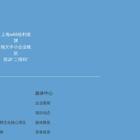
上海w66给利老
牌
拖欠中小企业账
款
投诉“二维码”
媒体中心
企业要闻
项目动态
老牌文化核心理念
媒体聚焦
牌
美誉殊荣