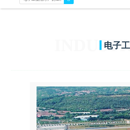
INDUST
电子工