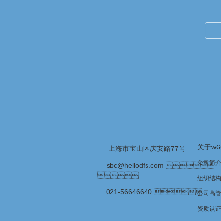
关于w
 上海市宝山区庆安路77号 
公司简介
sbc@hellodfs.com 

组织结构
021-56646640 
公司高管
资质认证