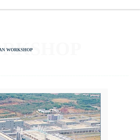
ORKSHOP
EAN WORKSHOP