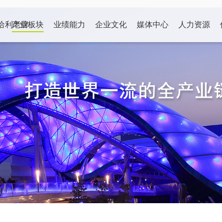
6给利老牌
产业板块
业绩能力
企业文化
媒体中心
人力资源